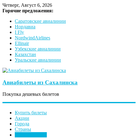
Четверг, Август 6, 2026
Горячие предложения:
Саратовские авиалинии
Нордавиа
I Fly
NordwindAirlines
Ellinair
Узбекские авиалинии
Казахстан
Уральские авиалинии
Авиабилеты из Сахалинска
Покупка дешевых билетов
Купить билеты
Акции
Города
Страны
Авиакомпании