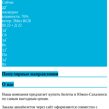
Сейчас
°
22
пасмурно
влажность: 76%
ветер: 3Миз ВСВ
Ш 22 • Д 22
°
34
Сб
°
34
Вс
°
33
Пн
°
34
Вт
Популярные направления
О нас
Наша компания предлагает купить билеты в Южно-Сахалинск
по самым выгодным ценам.
Заказы авиабилетов через сайт оформляются совместно с