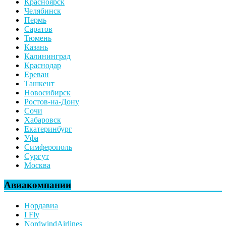
Красноярск
Челябинск
Пермь
Саратов
Тюмень
Казань
Калининград
Краснодар
Ереван
Ташкент
Новосибирск
Ростов-на-Дону
Сочи
Хабаровск
Екатеринбург
Уфа
Симферополь
Сургут
Москва
Авиакомпании
Нордавиа
I Fly
NordwindAirlines