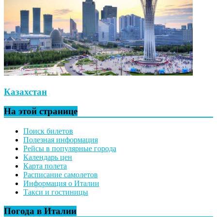
Казахстан
На этой странице
Поиск билетов
Полезная информация
Рейсы в популярные города
Календарь цен
Карта полета
Расписание самолетов
Информация о Италии
Такси и гостиницы
Погода в Италии