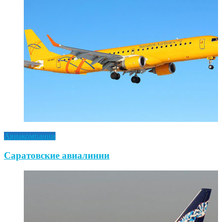
Авиакомпании
Саратовские авиалинии